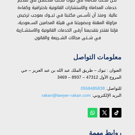
نحن مكتب محاماة في تبوك مكتب متخصص في تقديم
خدمات المحاماة والاستشارات القانونية باحترافية وكفاءة
عالية. ومنذ أن تأســـس مكتبنا في تبـــوك بموجب ترخيص
مزاولة المهنة وعضويتنا في هيئة المحامين الســـعودية،
فإننا نفتخر بتقديمنا أرقى الخدمات القانونية والاستشـــارية
في شـــتى مجالات الشـــريعة والقانون.
معلومات التواصل
العنوان : تبوك – طريق الملك عبد الله بن عبد العزيز – حي
المروج الأول 47312 – 8937 – 3469
للتواصل: ⁦
0558485838
البريد الإلكتروني:
rakan@lawyer-rakan.com
روابط مهمة