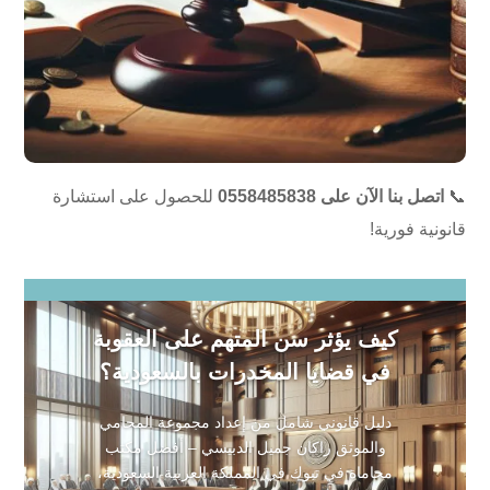
📞
اتصل بنا الآن على 0558485838
للحصول على استشارة
قانونية فورية!
كيف يؤثر سن المتهم على العقوبة
في قضايا المخدرات بالسعودية؟
دليل قانوني شامل من إعداد مجموعة المحامي
والموثق راكان جميل الدبيسي – أفضل مكتب
محاماة في تبوك في المملكة العربية السعودية،