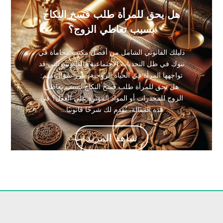
هل يحق للمرأة طلب فسخ النكاح
بسبب تعاطي الزوج؟
دليلك القانوني الشامل من أفضل مكتب محاماة في
تبوك في ظل التحديات الاجتماعية والقانونية التي قد
تواجهها المرأة في الحياة الزوجية، يبرز سؤال مهم:
هل يحق للمرأة طلب فسخ النكاح بسبب تعاطي
الزوج للمخدرات أو المواد المؤثرة على العقل؟ في
هذه المقالة، نُقدم لك شرحًا قانونيًا...
شاهد المزيد