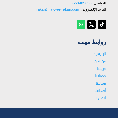
للتواصل: ⁦
0558485838
البريد الإلكتروني:
rakan@lawyer-rakan.com
روابط مهمة
الرئيسية
من نحن
فريقنا
خدماتنا
رسالتنا
أهدافنا
اتصل بنا
شاهد أيضا:
محامي مخدرات في تبوك
شاهد أيضا:
محامي الرياض