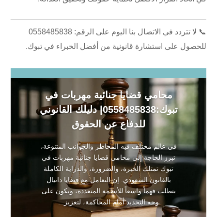
📞 لا تتردد في الاتصال بنا اليوم على الرقم: 0558485838
للحصول على استشارة قانونية من أفضل الخبراء في تبوك.
محامي قضايا جنائية مهربات في
تبوك:0558485838| دليلك القانوني
للدفاع عن الحقوق
في عالم مختلف فيه المخاطر والجوانب المتنوعة،
تبرز الحاجة إلى محامي قضايا جنائية مهربات في
تبوك تمتلك الخبرة، والضرورة، والدراية الكاملة
بالقانون السعودي. إن التعامل مع قضايا دانيال
يتطلب فهماً واسعاً للأنظمة المتعددة، ويكون على
وجه التحديد أمام المحاكمة، لتعزيز...