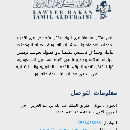
نحن مكتب محاماة في تبوك مكتب متخصص في تقديم
خدمات المحاماة والاستشارات القانونية باحترافية وكفاءة
عالية. ومنذ أن تأســـس مكتبنا في تبـــوك بموجب ترخيص
مزاولة المهنة وعضويتنا في هيئة المحامين الســـعودية،
فإننا نفتخر بتقديمنا أرقى الخدمات القانونية والاستشـــارية
في شـــتى مجالات الشـــريعة والقانون.
معلومات التواصل
العنوان : تبوك – طريق الملك عبد الله بن عبد العزيز – حي
المروج الأول 47312 – 8937 – 3469
للتواصل: ⁦
0558485838
البريد الإلكتروني:
rakan@lawyer-rakan.com