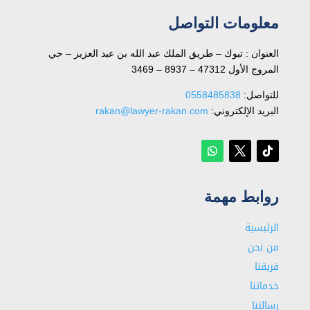
معلومات التواصل
العنوان : تبوك – طريق الملك عبد الله بن عبد العزيز – حي
المروج الأول 47312 – 8937 – 3469
للتواصل: ⁦
0558485838
البريد الإلكتروني:
rakan@lawyer-rakan.com
روابط مهمة
الرئيسية
من نحن
فريقنا
خدماتنا
رسالتنا