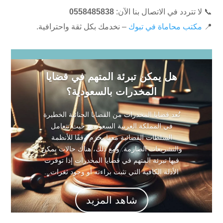
📞 لا تتردد في الاتصال بنا الآن:
0558485838
📍
مكتب محاماة في تبوك
– نخدمك بكل ثقة واحترافية.
هل يمكن تبرئة المتهم في قضايا
المخدرات بالسعودية؟
تُعد قضايا المخدرات من القضايا الجنائية الخطيرة
في المملكة العربية السعودية، حيث تتعامل
السلطات القضائية معها بحزم وفقًا للأنظمة
والتشريعات الصارمة. ومع ذلك، هناك حالات يمكن
فيها تبرئة المتهم في قضايا المخدرات إذا توفرت
الأدلة الكافية التي تثبت براءته أو وجود ثغرات...
شاهد المزيد