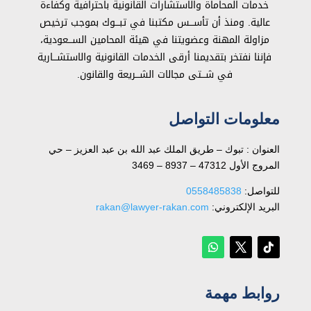
خدمات المحاماة والاستشارات القانونية باحترافية وكفاءة
عالية. ومنذ أن تأســـس مكتبنا في تبـــوك بموجب ترخيص
مزاولة المهنة وعضويتنا في هيئة المحامين الســـعودية،
فإننا نفتخر بتقديمنا أرقى الخدمات القانونية والاستشـــارية
في شـــتى مجالات الشـــريعة والقانون.
معلومات التواصل
العنوان : تبوك – طريق الملك عبد الله بن عبد العزيز – حي
المروج الأول 47312 – 8937 – 3469
للتواصل: ⁦
0558485838
البريد الإلكتروني:
rakan@lawyer-rakan.com
روابط مهمة