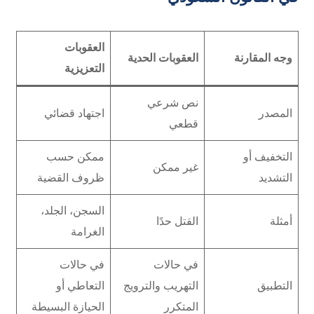
العقوبات
وجه المقارنة
العقوبات الحدية
التعزيزية
نص شرعي
المصدر
اجتهاد قضائي
قطعي
التخفيف أو
ممكن حسب
غير ممكن
التشديد
ظروف القضية
السجن، الجلد،
أمثلة
القتل حدًا
الغرامة
في حالات
في حالات
التطبيق
التهريب والترويج
التعاطي أو
المتكرر
الحيازة البسيطة