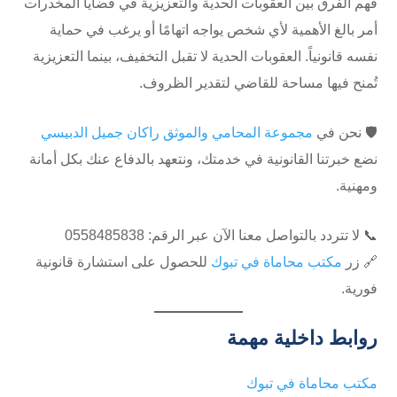
فهم الفرق بين العقوبات الحدية والتعزيزية في قضايا المخدرات
أمر بالغ الأهمية لأي شخص يواجه اتهامًا أو يرغب في حماية
نفسه قانونياً. العقوبات الحدية لا تقبل التخفيف، بينما التعزيزية
تُمنح فيها مساحة للقاضي لتقدير الظروف.
🛡️ نحن في
مجموعة المحامي والموثق راكان جميل الدبيسي
نضع خبرتنا القانونية في خدمتك، ونتعهد بالدفاع عنك بكل أمانة
ومهنية.
📞 لا تتردد بالتواصل معنا الآن عبر الرقم: 0558485838
🔗 زر
مكتب محاماة في تبوك
للحصول على استشارة قانونية
فورية.
روابط داخلية مهمة
مكتب محاماة في تبوك