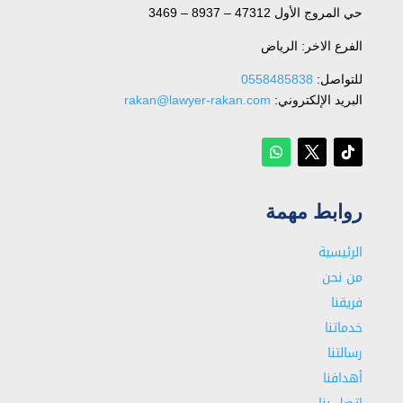
حي المروج الأول 47312 – 8937 – 3469
الفرع الاخر: الرياض
للتواصل: ⁦
0558485838
البريد الإلكتروني:
rakan@lawyer-rakan.com
روابط مهمة
الرئيسية
من نحن
فريقنا
خدماتنا
رسالتنا
أهدافنا