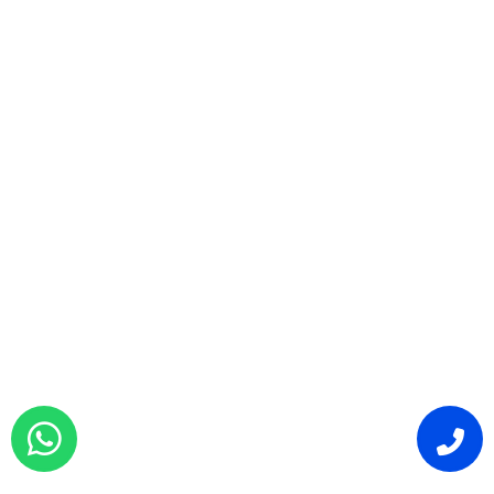
ط
و
ا
ل
م
ل
ا
ح
ق
ة
ا
ل
ق
ا
ن
و
ن
ي
ة
ل