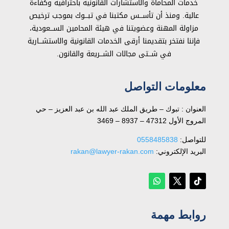
خدمات المحاماة والاستشارات القانونية باحترافية وكفاءة
عالية. ومنذ أن تأســـس مكتبنا في تبـــوك بموجب ترخيص
مزاولة المهنة وعضويتنا في هيئة المحامين الســـعودية،
فإننا نفتخر بتقديمنا أرقى الخدمات القانونية والاستشـــارية
في شـــتى مجالات الشـــريعة والقانون.
معلومات التواصل
العنوان : تبوك – طريق الملك عبد الله بن عبد العزيز – حي
المروج الأول 47312 – 8937 – 3469
للتواصل: ⁦
0558485838
البريد الإلكتروني:
rakan@lawyer-rakan.com
روابط مهمة