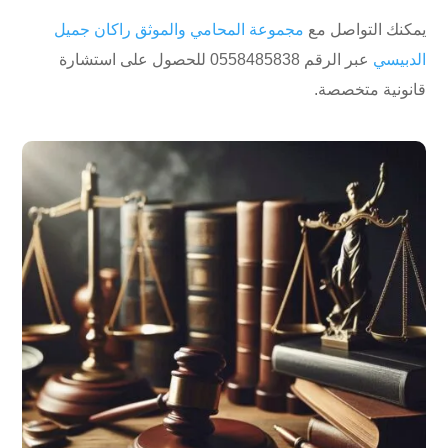
يمكنك التواصل مع
مجموعة المحامي والموثق راكان جميل
الدبيسي
عبر الرقم ⁦0558485838⁩ للحصول على استشارة
قانونية متخصصة.