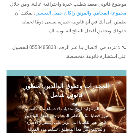
موضوع قانوني معقد يتطلب خبرة واحترافية عالية. ومن خلال
مجموعة المحامي والموثق راكان جميل الدبيسي
، يمكنك أن
تطمئن إلى أنك في أيدٍ قانونية خبيرة، تسعى دومًا لحماية
حقوقك وتحقيق أفضل النتائج القانونية لك.
📞 لا تتردد في الاتصال بنا عبر الرقم: ⁦0558485838⁩ للحصول
على استشارة قانونية متخصصة.
المخدرات وعقوق الوالدين: منظور
قانوني شامل
في عالم تتزايد فيه التحديات الاجتماعية والقانونية،
تبرز قضايا مثل تعاطي المخدرات وعقوق الوالدين
كأحد أهم القضايا التي تؤثر على استقرار الأسرة
والمجتمع. من هذا المنطلق، تسلط هذه المقالة