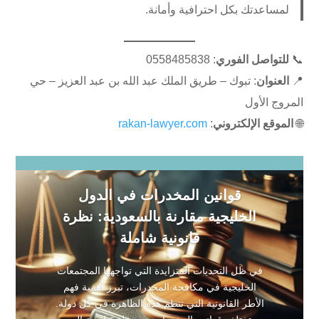
لمساعدتك بكل احترافية وأمانة.
📞
للتواصل الفوري
: 0558485838
📍
العنوان
: تبوك – طريق الملك عبد الله بن عبد العزيز – حي
المروج الأول
🌐
الموقع الإلكتروني
:
rakan-lawyer.com
قوانين المخدرات في الدول
الخليجية مقارنة بالسعودية: نظرة
قانونية شاملة
في ظل التحديات المتزايدة التي تواجهها المجتمعات
الخليجية في مكافحة المخدرات، تبرز أهمية فهم
الأطر القانونية التي تنظم هذه الظاهرة في كل دولة.