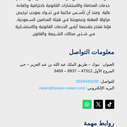
خدمات المحاماة والاستشارات القانونية باحترافية وكفاءة
عالية. ومنذ أن تأســـس مكتبنا في تبـــوك بموجب ترخيص
مزاولة المهنة وعضويتنا في هيئة المحامين الســـعودية،
فإننا نفتخر بتقديمنا أرقى الخدمات القانونية والاستشـــارية
في شـــتى مجالات الشـــريعة والقانون.
معلومات التواصل
العنوان : تبوك – طريق الملك عبد الله بن عبد العزيز – حي
المروج الأول 47312 – 8937 – 3469
للتواصل: ⁦
0558485838
البريد الإلكتروني:
rakan@lawyer-rakan.com
روابط مهمة