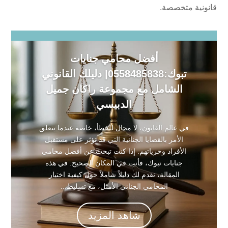
قانونية متخصصة.
أفضل محامي جنايات
تبوك:0558485838| دليلك القانوني
الشامل مع مجموعة راكان جميل
الدبيسي
في عالم القانون، لا مجال للخطأ، خاصة عندما يتعلق
الأمر بالقضايا الجنائية التي قد تؤثر على مستقبل
الأفراد وحرياتهم. إذا كنت تبحث عن أفضل محامي
جنايات تبوك، فأنت في المكان الصحيح. في هذه
المقالة، نقدم لك دليلاً شاملاً حول كيفية اختيار
المحامي الجنائي الأمثل، مع تسليط...
شاهد المزيد