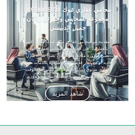
محامي عقاري تبوك 0558485838 |
مجموعة المحامي والموثق راكان
جميل الدبيسي
مقدمة عن محامي عقاري تبوك عندما يتعلق الأمر
بالعقارات، فإن الحاجة إلى محامي عقاري تبوك
تصبح ضرورة ملحة. سواء كنت بصدد شراء منزل
جديد أو بيع عقار قديم، فإن الاستعانة بخدمات محامٍ
عقاري موثوق يمكن أن يوفر لك الكثير من الوقت
والجهد، ويضمن لك سير العملية بسلاسة وبدون...
شاهد المزيد