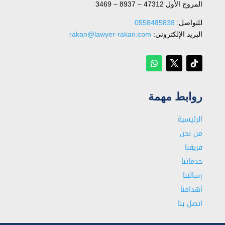
المروج الأول 47312 – 8937 – 3469
للتواصل: ⁦
0558485838
البريد الإلكتروني:
rakan@lawyer-rakan.com
روابط مهمة
الرئيسية
من نحن
فريقنا
خدماتنا
رسالتنا
أهدافنا
اتصل بنا