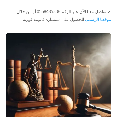
📌 تواصل معنا الآن عبر الرقم ⁦0558485838⁩ أو من خلال
موقعنا الرسمي
للحصول على استشارة قانونية فورية.