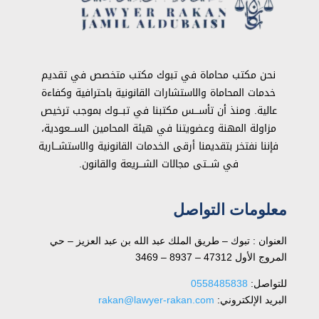
نحن مكتب محاماة في تبوك مكتب متخصص في تقديم
خدمات المحاماة والاستشارات القانونية باحترافية وكفاءة
عالية. ومنذ أن تأســـس مكتبنا في تبـــوك بموجب ترخيص
مزاولة المهنة وعضويتنا في هيئة المحامين الســـعودية،
فإننا نفتخر بتقديمنا أرقى الخدمات القانونية والاستشـــارية
في شـــتى مجالات الشـــريعة والقانون.
معلومات التواصل
العنوان : تبوك – طريق الملك عبد الله بن عبد العزيز – حي
المروج الأول 47312 – 8937 – 3469
للتواصل: ⁦
0558485838
البريد الإلكتروني:
rakan@lawyer-rakan.com