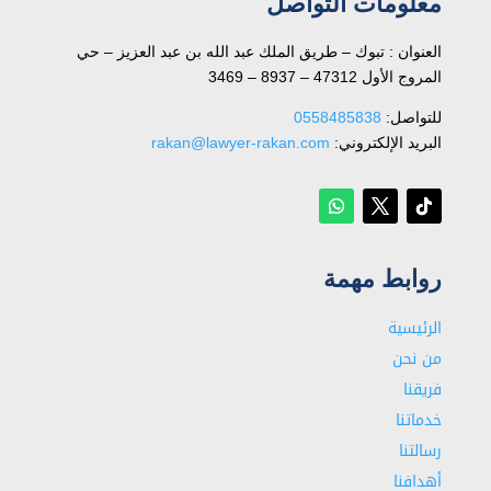
معلومات التواصل
العنوان : تبوك – طريق الملك عبد الله بن عبد العزيز – حي
المروج الأول 47312 – 8937 – 3469
للتواصل: ⁦
0558485838
البريد الإلكتروني:
rakan@lawyer-rakan.com
روابط مهمة
الرئيسية
من نحن
فريقنا
خدماتنا
رسالتنا
أهدافنا