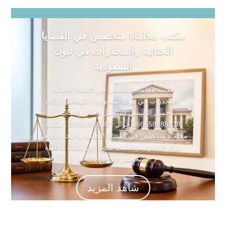
مكتب محاماة متخصص في القضايا
الجنائية والمخدرات في تبوك
السعودية
مكتب محاماة متخصص في القضايا الجنائية
والمخدرات في تبوك السعودية | المحامي راكان
جميل الدبيسي للتواصل معنا : واتساب :
966558485838 جوال : 0558485838 مكتب
محاماة متخصص في القضايا الجنائية والمخدرات في
تبوك السعودية إذا كنت تبحث عن مكتب محاماة
متخصص في القضايا...
شاهد المزيد