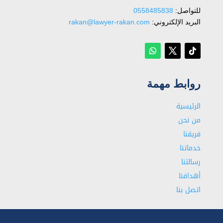
للتواصل: ⁦
0558485838
البريد الإلكتروني:
rakan@lawyer-rakan.com
روابط مهمة
الرئيسية
من نحن
فريقنا
خدماتنا
رسالتنا
أهدافنا
اتصل بنا