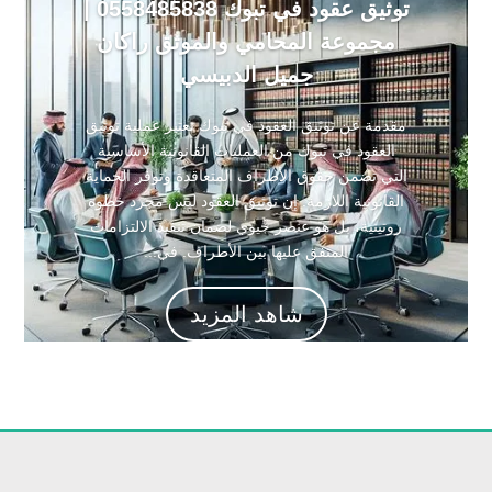
توثيق عقود في تبوك 0558485838 |
مجموعة المحامي والموثق راكان
جميل الدبيسي
مقدمة عن توثيق العقود في تبوك تعتبر عملية توثيق
العقود في تبوك من العمليات القانونية الأساسية
التي تضمن حقوق الأطراف المتعاقدة وتوفر الحماية
القانونية اللازمة. إن توثيق العقود ليس مجرد خطوة
روتينية، بل هو عنصر حيوي لضمان تنفيذ الالتزامات
المتفق عليها بين الأطراف. في...
شاهد المزيد