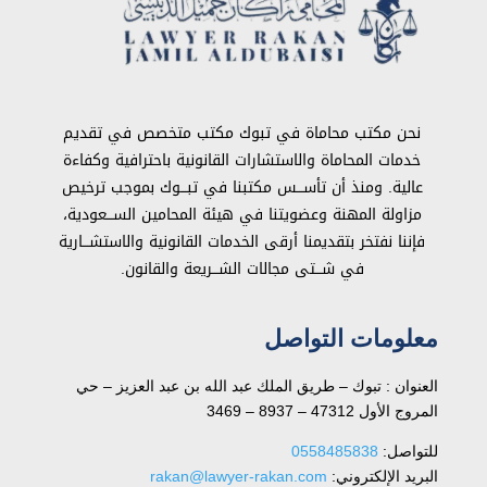
نحن مكتب محاماة في تبوك مكتب متخصص في تقديم
خدمات المحاماة والاستشارات القانونية باحترافية وكفاءة
عالية. ومنذ أن تأســـس مكتبنا في تبـــوك بموجب ترخيص
مزاولة المهنة وعضويتنا في هيئة المحامين الســـعودية،
فإننا نفتخر بتقديمنا أرقى الخدمات القانونية والاستشـــارية
في شـــتى مجالات الشـــريعة والقانون.
معلومات التواصل
العنوان : تبوك – طريق الملك عبد الله بن عبد العزيز – حي
المروج الأول 47312 – 8937 – 3469
للتواصل: ⁦
0558485838
البريد الإلكتروني:
rakan@lawyer-rakan.com