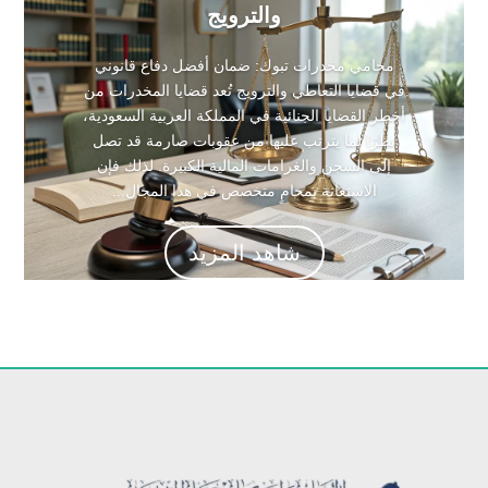
والترويج
محامي مخدرات تبوك: ضمان أفضل دفاع قانوني
في قضايا التعاطي والترويج تُعد قضايا المخدرات من
أخطر القضايا الجنائية في المملكة العربية السعودية،
نظرًا لما يترتب عليها من عقوبات صارمة قد تصل
إلى السجن والغرامات المالية الكبيرة. لذلك فإن
الاستعانة بمحامٍ متخصص في هذا المجال...
شاهد المزيد