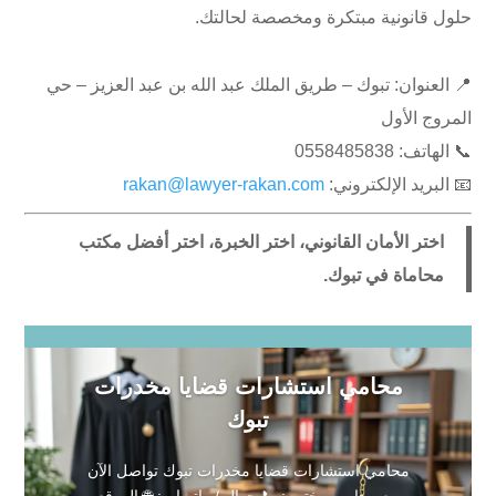
حلول قانونية مبتكرة ومخصصة لحالتك.
📍 العنوان: تبوك – طريق الملك عبد الله بن عبد العزيز – حي
المروج الأول
📞 الهاتف: ⁦0558485838⁩
📧 البريد الإلكتروني:
rakan@lawyer-rakan.com
اختر الأمان القانوني، اختر الخبرة، اختر أفضل مكتب
محاماة في تبوك.
محامي استشارات قضايا مخدرات
تبوك
محامي استشارات قضايا مخدرات تبوك تواصل الآن
مع محامي مختص: 📞 جوال / واتساب: 🌐 الموقع