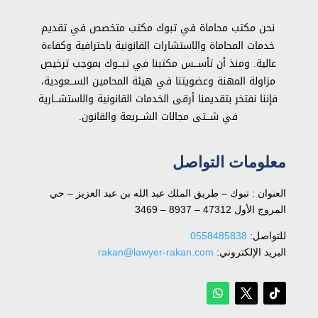
نحن مكتب محاماة في تبوك مكتب متخصص في تقديم
خدمات المحاماة والاستشارات القانونية باحترافية وكفاءة
عالية. ومنذ أن تأســـس مكتبنا في تبـــوك بموجب ترخيص
مزاولة المهنة وعضويتنا في هيئة المحامين الســـعودية،
فإننا نفتخر بتقديمنا أرقى الخدمات القانونية والاستشـــارية
في شـــتى مجالات الشـــريعة والقانون.
معلومات التواصل
العنوان : تبوك – طريق الملك عبد الله بن عبد العزيز – حي
المروج الأول 47312 – 8937 – 3469
للتواصل: ⁦
0558485838
البريد الإلكتروني:
rakan@lawyer-rakan.com