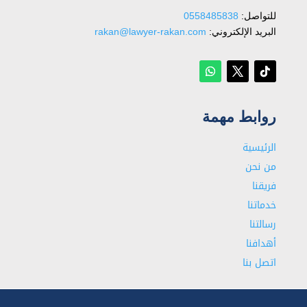
للتواصل: ⁦
0558485838
البريد الإلكتروني:
rakan@lawyer-rakan.com
روابط مهمة
الرئيسية
من نحن
فريقنا
خدماتنا
رسالتنا
أهدافنا
اتصل بنا