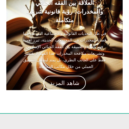
العلاقة بين الفقه الجنائي
والمخدرات: رؤية قانونية شرعية
متكاملة
في ظل التحديات القانونية والاجتماعية التي تفرضها
قضايا المخدرات في المجتمعات الحديثة، تبرز أهمية
فهم العلاقة العميقة بين الفقه الجنائي الإسلامي
وتشريعات مكافحة المخدرات. هذا الفهم لا يقتصر
فقط على الجانب النظري، بل يمتد ليشمل التطبيق
العملي من خلال مكاتب المحاماة...
شاهد المزيد