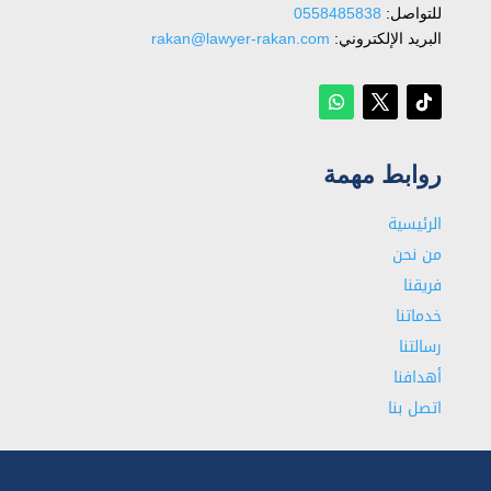
للتواصل: ⁦
0558485838
البريد الإلكتروني:
rakan@lawyer-rakan.com
روابط مهمة
الرئيسية
من نحن
فريقنا
خدماتنا
رسالتنا
أهدافنا
اتصل بنا
شاهد أيضا:
محامي مخدرات في تبوك
شاهد أيضا:
محامي الرياض