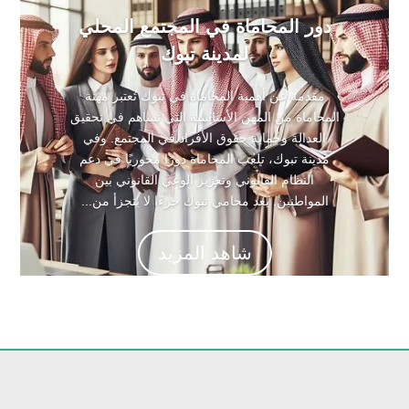
دور المحاماة في المجتمع المحلي
لمدينة تبوك
مقدمة عن أهمية المحاماة في تبوك تُعتبر مهنة
المحاماة من المهن الأساسية التي تساهم في تحقيق
العدالة وحماية حقوق الأفراد في المجتمع. وفي
مدينة تبوك، تلعب المحاماة دورًا محوريًا في دعم
النظام القانوني وتعزيز الوعي القانوني بين
المواطنين. يعد محامي تبوك جزءًا لا يتجزأ من...
شاهد المزيد