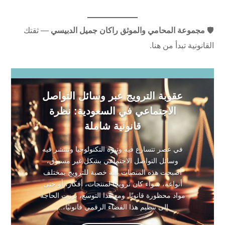
🛡️
مجموعة المحامي والموثق راكان جميل الدبيسي
— ثقتك
القانونية تبدأ من هنا.
عقوبة الترويج عبر وسائل التواصل
الاجتماعي في السعودية: نظرة
قانونية شاملة
في عصر تتسارع فيه وتيرة التكنولوجيا وتنتشر فيه
وسائل التواصل الاجتماعي بشكل غير مسبوق،
أصبحت هذه المنصات بيئة خصبة للترويج بمختلف
أنواعه، سواء كان ترويجًا لمنتجات، أفكار، أو حتى
مواد محظورة قانونًا. ومع هذا التوسع، برزت الحاجة
إلى تنظيم هذا الفضاء الرقمي قانونيًا،...