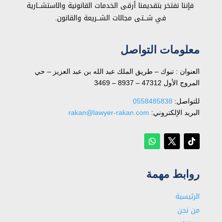
فإننا نفتخر بتقديمنا أرقى الخدمات القانونية والاستشـــارية
في شـــتى مجالات الشـــريعة والقانون.
معلومات التواصل
العنوان : تبوك – طريق الملك عبد الله بن عبد العزيز – حي
المروج الأول 47312 – 8937 – 3469
للتواصل: ⁦
0558485838
البريد الإلكتروني:
rakan@lawyer-rakan.com
روابط مهمة
الرئيسية
من نحن