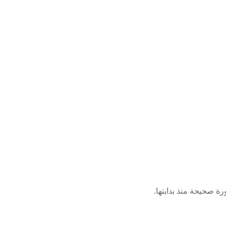
ة صحيحة منذ بدايتها.