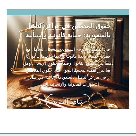
حقوق المدمنين في مراكز التأهيل
بالسعودية: حماية قانونية وإنسانية
في المملكة العربية السعودية، يشكل التعامل مع
قضايا الإدمان تحديًا قانونيًا واجتماعيًا يتطلب توازنًا
دقيقًا بين تطبيق القانون وضمان حقوق الإنسان. ومن
هنا تبرز أهمية تسليط الضوء على حقوق المدمنين
في مراكز التأهيل بالسعودية، خاصة في ظل
التطورات القانونية والإنسانية التي...
شاهد المزيد