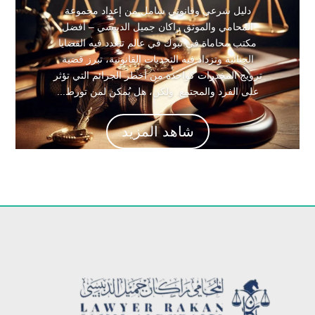
دليل شرعي وقانوني شامل من إعداد مجموعة
المحامي والموثق راكان جميل الدبيسي – أفضل
مكتب محاماة في تبوك في عالم تتعدد فيه القضايا
الجنائية وتزداد فيه التحديات القانونية، تبرز قضية
ترويج المخدرات كواحدة من أخطر الجرائم التي تؤثر
على الفرد والمجتمع. ولكن، هل يُمكن لمن تورط...
شاهد المزيد