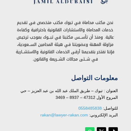
نحن مكتب محاماة في تبوك مكتب متخصص في تقديم
خدمات المحاماة والاستشارات القانونية باحترافية وكفاءة
عالية. ومنذ أن تأســـس مكتبنا في تبـــوك بموجب ترخيص
مزاولة المهنة وعضويتنا في هيئة المحامين الســـعودية،
فإننا نفتخر بتقديمنا أرقى الخدمات القانونية والاستشـــارية
في شـــتى مجالات الشـــريعة والقانون.
معلومات التواصل
العنوان : تبوك – طريق الملك عبد الله بن عبد العزيز – حي
المروج الأول 47312 – 8937 – 3469
للتواصل: ⁦
0558485838
البريد الإلكتروني:
rakan@lawyer-rakan.com