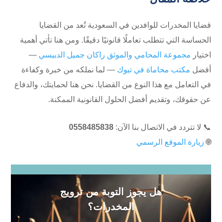
قضايا المخدرات للوافدين في السعودية تُعد من القضايا
الحساسة التي تتطلب تعاملًا قانونيًا دقيقًا. ومن هنا تأتي أهمية
اختيار
مجموعة المحامي والموثق راكان جميل الدبيسي
—
أفضل
مكتب محاماة في تبوك
— لما نملكه من خبرة وكفاءة
في التعامل مع هذا النوع من القضايا. نحن هنا لحمايتك، والدفاع
عن حقوقك، وتقديم أفضل الحلول القانونية الممكنة.
📞 لا تتردد في الاتصال بنا الآن:
0558485838
🌐
زيارة الموقع الرسمي
هل يجوز التوبة من ترويج
المخدرات؟