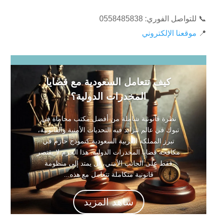
📞 للتواصل الفوري: ⁦0558485838⁩
📍
موقعنا الإلكتروني
كيف تتعامل السعودية مع قضايا
المخدرات الدولية؟
نظرة قانونية شاملة من أفضل مكتب محاماة في
تبوك في عالم تتزايد فيه التحديات الأمنية والقانونية،
تبرز المملكة العربية السعودية كنموذج حازم في
مكافحة قضايا المخدرات الدولية. هذا الحزم لا يقتصر
فقط على الجانب الأمني، بل يمتد إلى منظومة
قانونية متكاملة تتعامل مع هذه...
شاهد المزيد