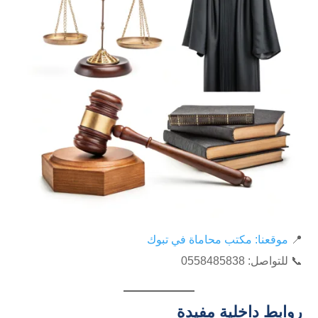
📍
موقعنا: مكتب محاماة في تبوك
📞 للتواصل: ⁦0558485838⁩
روابط داخلية مفيدة