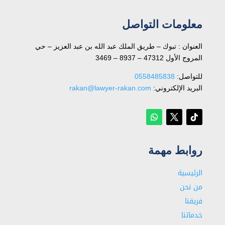
معلومات التواصل
العنوان : تبوك – طريق الملك عبد الله بن عبد العزيز – حي
المروج الأول 47312 – 8937 – 3469
للتواصل: ⁦
0558485838
البريد الإلكتروني:
rakan@lawyer-rakan.com
روابط مهمة
الرئيسية
من نحن
فريقنا
خدماتنا