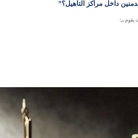
منين داخل مراكز التأهيل؟”
يقوم بـ: