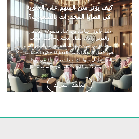
كيف يؤثر سن المتهم على العقوبة
في قضايا المخدرات بالسعودية؟
دليل قانوني شامل من إعداد مجموعة المحامي
والموثق راكان جميل الدبيسي – أفضل مكتب
محاماة في تبوك في المملكة العربية السعودية،
تعتبر قضايا المخدرات من القضايا الجنائية الحساسة
التي تتعامل معها الجهات القضائية بأقصى درجات
الجدية. ومع ذلك، فإن أحد العوامل الأساسية التي...
شاهد المزيد