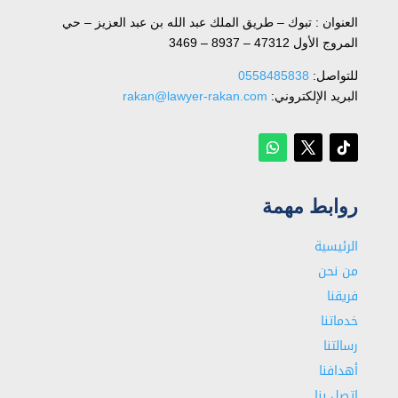
العنوان : تبوك – طريق الملك عبد الله بن عبد العزيز – حي
المروج الأول 47312 – 8937 – 3469
للتواصل: ⁦
0558485838
البريد الإلكتروني:
rakan@lawyer-rakan.com
روابط مهمة
الرئيسية
من نحن
فريقنا
خدماتنا
رسالتنا
أهدافنا
اتصل بنا