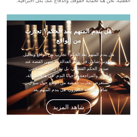
العقلية. نحن هنا لحماية حقوقك والدفاع عنك بكل احترافية.
هل يندم المتهم بعد الحكم؟ تجارب
من الواقع
هل يندم المتهم بعد الحكم؟ تجارب من الواقع وتحليل
قانوني شامل في عالم العدالة، لا تنتهي القصة عند
صدور الحكم القضائي. بل تبدأ رحلة جديدة من
التأمل، والمراجعة، وأحيانًا الندم. في هذه المقالة،
نستعرض تجارب حقيقية من الواقع حول سؤال
شائك يطرحه الكثيرون: هل يندم المتهم بعد...
شاهد المزيد