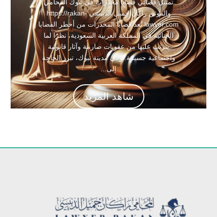
تمثيل قضائي قضايا مخدرات في تبوك المحامي
والموثق راكان جميل الدبيسي https://rakan-
lawyer.com تُعد قضايا المخدرات من أخطر القضايا
الجنائية في المملكة العربية السعودية، نظرًا لما
يترتب عليها من عقوبات صارمة وآثار قانونية
واجتماعية جسيمة. وفي مدينة تبوك، تبرز الحاجة
إلى...
شاهد المزيد