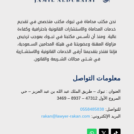
نحن مكتب محاماة في تبوك مكتب متخصص في تقديم
خدمات المحاماة والاستشارات القانونية باحترافية وكفاءة
عالية. ومنذ أن تأســـس مكتبنا في تبـــوك بموجب ترخيص
مزاولة المهنة وعضويتنا في هيئة المحامين الســـعودية،
فإننا نفتخر بتقديمنا أرقى الخدمات القانونية والاستشـــارية
في شـــتى مجالات الشـــريعة والقانون.
معلومات التواصل
العنوان : تبوك – طريق الملك عبد الله بن عبد العزيز – حي
المروج الأول 47312 – 8937 – 3469
للتواصل: ⁦
0558485838
البريد الإلكتروني:
rakan@lawyer-rakan.com