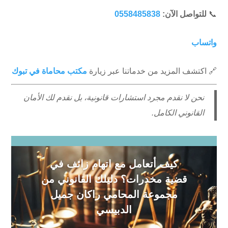
📞
للتواصل الآن:
0558485838
واتساب
🔗 اكتشف المزيد من خدماتنا عبر زيارة
مكتب محاماة في تبوك
نحن لا نقدم مجرد استشارات قانونية، بل نقدم لك الأمان
القانوني الكامل.
كيف أتعامل مع اتهام زائف في
قضية مخدرات؟ دليلك القانوني من
مجموعة المحامي راكان جميل
الدبيسي