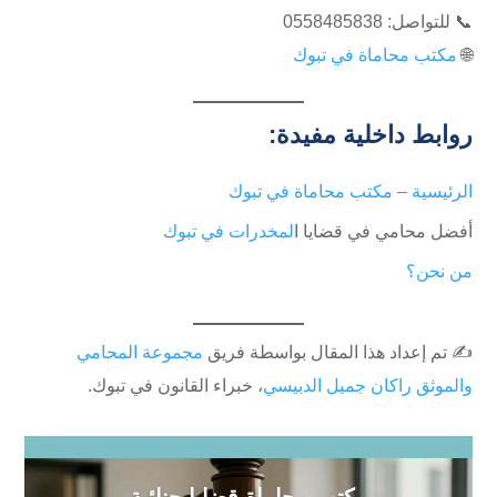
📞 للتواصل: ⁦0558485838⁩
🌐
مكتب محاماة في تبوك
روابط داخلية مفيدة:
الرئيسية – مكتب محاماة في تبوك
أفضل محامي في قضايا ا
لمخدرات في تبوك
من نحن؟
✍️ تم إعداد هذا المقال بواسطة فريق
مجموعة المحامي
والموثق راكان جميل الدبيسي
، خبراء القانون في تبوك.
مكتب محاماة قضايا جنائية