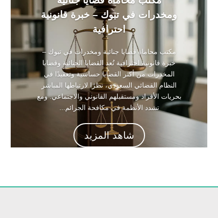
ومخدرات في تبوك – خبرة قانونية
احترافية
مكتب محاماة قضايا جنائية ومخدرات في تبوك –
خبرة قانونية احترافية تُعد القضايا الجنائية وقضايا
المخدرات من أكثر القضايا حساسية وتعقيدًا في
النظام القضائي السعودي، نظرًا لارتباطها المباشر
بحريات الأفراد ومستقبلهم القانوني والاجتماعي. ومع
تشدد الأنظمة في مكافحة الجرائم...
شاهد المزيد