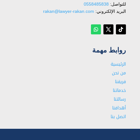
للتواصل: ⁦
0558485838
البريد الإلكتروني:
rakan@lawyer-rakan.com
روابط مهمة
الرئيسية
من نحن
فريقنا
خدماتنا
رسالتنا
أهدافنا
اتصل بنا
شاهد أيضا:
محامي مخدرات في تبوك